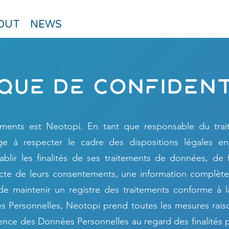
OUT
NEWS
iquE dE conFidEnt
ements est Neotopi. En tant que responsable du tra
e à respecter le cadre des dispositions légales en v
blir les finalités de ses traitements de données, de 
llecte de leurs consentements, une information complète
e maintenir un registre des traitements conforme à l
s Personnelles, Neotopi prend toutes les mesures rais
inence des Données Personnelles au regard des finalités 