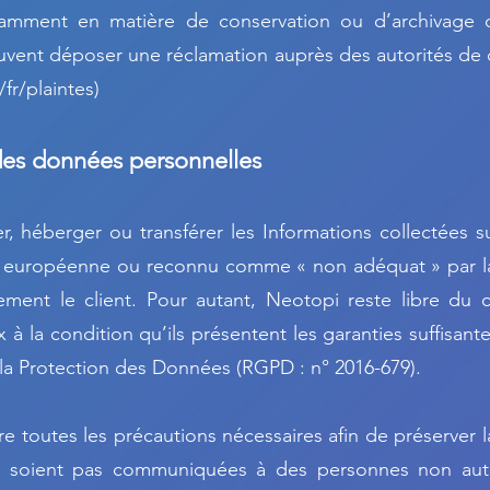
tamment en matière de conservation ou d’archivage 
euvent déposer une réclamation auprès des autorités de
/fr/plaintes)
es données personnelles
er, héberger ou transférer les Informations collectées s
on européenne ou reconnu comme « non adéquat » par
ement le client. Pour autant, Neotopi reste libre du c
à la condition qu’ils présentent les garanties suffisan
la Protection des Données (RGPD : n° 2016-679).
 toutes les précautions nécessaires afin de préserver l
e soient pas communiquées à des personnes non auto