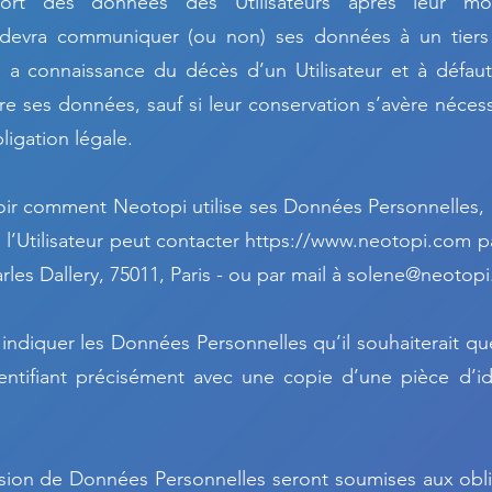
sort des données des Utilisateurs après leur m
evra communiquer (ou non) ses données à un tiers q
 connaissance du décès d’un Utilisateur et à défaut 
e ses données, sauf si leur conservation s’avère nécess
igation légale.
avoir comment Neotopi utilise ses Données Personnelles, 
 l’Utilisateur peut contacter
https://www.neotopi.com
pa
les Dallery, 75011, Paris - ou par mail à
solene@neotop
t indiquer les Données Personnelles qu’il souhaiterait q
entifiant précisément avec une copie d’une pièce d’ide
ion de Données Personnelles seront soumises aux obli