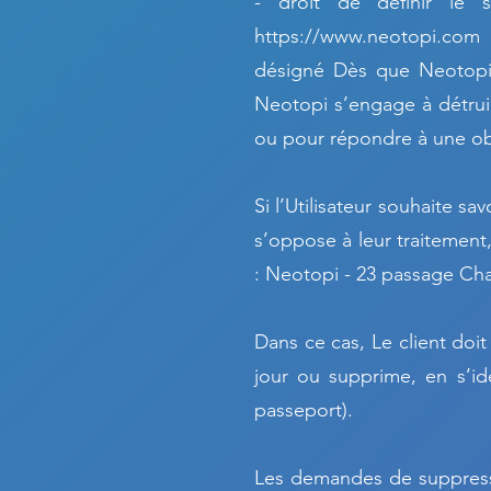
- droit de définir le 
https://www.neotopi.com
d
désigné Dès que Neotopi a
Neotopi s’engage à détruir
ou pour répondre à une obl
Si l’Utilisateur souhaite s
s’oppose à leur traitement,
: Neotopi - 23 passage Char
Dans ce cas, Le client doi
jour ou supprime, en s’id
passeport).
Les demandes de suppress