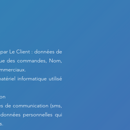
 par Le
C
lient : données de
rique des commandes, Nom,
ommerciaux.
tériel informatique utilisé
ion
es de communication (sms,
 données personnelles qui
s.