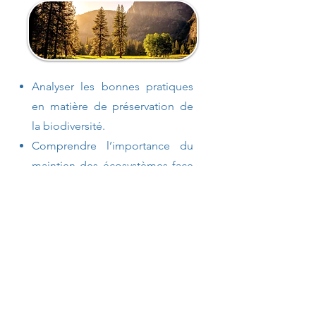
Analyser les bonnes pratiques
en matière de préservation de
la biodiversité.
Comprendre l’importance du
maintien des écosystèmes face
au changement climatique.
Découvrir la capacité de la
nature à retrouve son équilibre
après avoir été altérée.
Identifier les enjeux liés à
la
restauration de la
biodiversité.